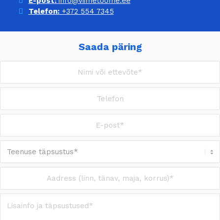
E-post:
info@viimetoome.ee
Telefon:
+372 554 7345
Saada päring