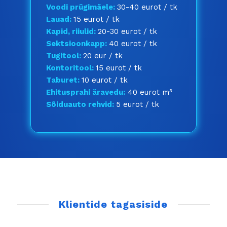
Voodi prügimäele:
30-40 eurot / tk
Lauad:
15 eurot / tk
Kapid, riiulid:
20-30 eurot / tk
Sektsioonkapp:
40 eurot / tk
Tugitool:
20 eur / tk
Kontoritool:
15 eurot / tk
Taburet:
10 eurot / tk
Ehitusprahi äravedu:
40 eurot m³
Sõiduauto rehvid:
5 eurot / tk
Klientide tagasiside