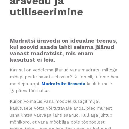
äravedu ja
utiliseerimine
Madratsi äravedu
on ideaalne teenus,
kui soovid saada lahti seisma jäänud
vanast madratsist, mis enam
kasutust ei leia.
Kas sul on vedelema jäänud vana madrats, millega
midagi peale hakata ei oska? Kui on nii, tuleme hea
meelega appi.
Madratsite äravedu
kuulub meie
igapäevatöö hulka.
Kui on võimalus vana mööbel kusagil mujal
kasutusele võtta või tuttavale anda, oled murest
üsna lihtsa vaevaga lahti saanud. Küll aga juhtub
mõnikord, et vana mööbliga pole tõepoolest
midagi teha – see on kas liiga vana, et kellelegi