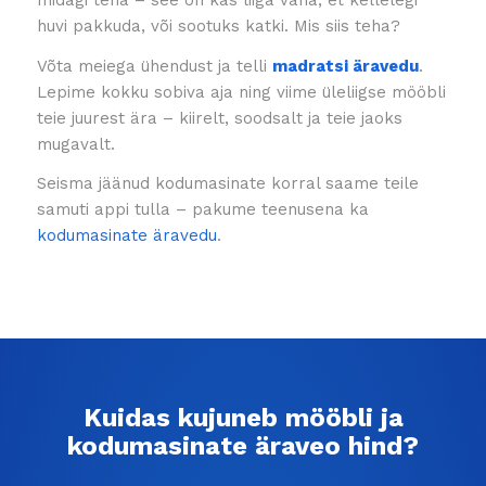
huvi pakkuda, või sootuks katki. Mis siis teha?
Võta meiega ühendust ja telli
madratsi äravedu
.
Lepime kokku sobiva aja ning viime üleliigse mööbli
teie juurest ära – kiirelt, soodsalt ja teie jaoks
mugavalt.
Seisma jäänud kodumasinate korral saame teile
samuti appi tulla – pakume teenusena ka
kodumasinate äravedu
.
Kuidas kujuneb mööbli ja
kodumasinate äraveo hind?