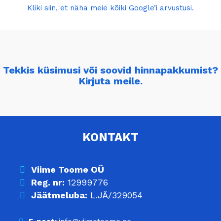
Kliki siin, et näha meie kõiki Google’i arvustusi.
Tekkis küsimusi või soovid hinnapakkumist?
Kirjuta meile.
KONTAKT
Viime Toome OÜ
Reg. nr:
12999776
Jäätmeluba:
L.JÄ/329054