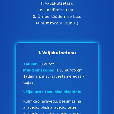
1.
Väljakutsetasu
2.
Laadimise tasu
3.
Ümbertöötlemise tasu
(ainult mööbli puhul)
1. Väljakutsetasu
Tallinn:
30 eurot
Muud sihtkohad:
1,30 eurot/km
Tallinna piirist (arvestame edasi-
tagasi)
Väljakutse tasu hind sisaldab:
Külmkapi äravedu, pesumasina
äravedu, pliidi äravedu, teleri
äravedu, arvuti äravedu, kuvari