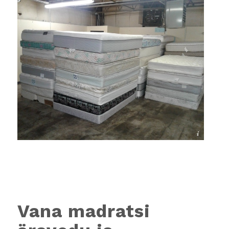
Mööbliäravedu.ee
Vana madratsi