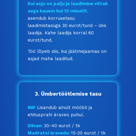
Kui asju on palju ja laadimine võtab
aega kauem kui 15 minutit
,
asendub korrusetasu
laadimistasuga 30 eurot/tund – üks
laadija. Kahe laadija korral 60
eurot/tund.
Töö lõpeb siis, kui jäätmejaamas on
asjad maha laaditud.
3. Ümbertöötlemise tasu
NB!
Lisandub ainult mööbli ja
ehitusprahi äraveo puhul.
Diivan:
30-40 eurot / tk
Madratsi äravedu:
15-20 eurot / tk