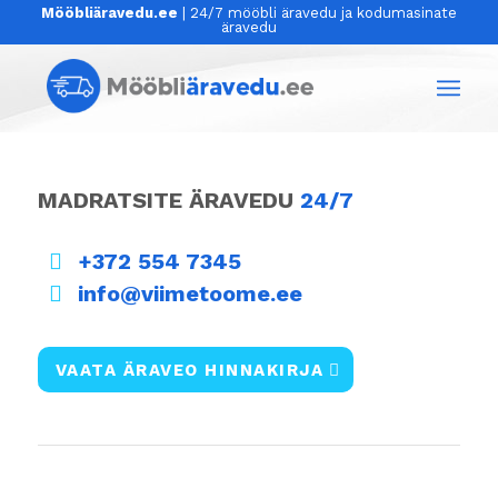
Mööbliäravedu.ee
| 24/7 mööbli äravedu ja kodumasinate
äravedu
MADRATSITE ÄRAVEDU
24/7
+372 554 7345
info@viimetoome.ee
VAATA ÄRAVEO HINNAKIRJA