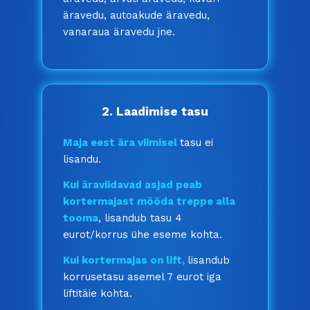
äravedu, autoakude äravedu,
vanaraua äravedu jne.
2. Laadimise tasu
Maja eest ära viimisel
tasu ei
lisandu.
Kui äraviidavad asjad peab
kortermajast mööda treppe alla
tooma
, lisandub tasu 4
eurot/korrus ühe eseme kohta.
Kui kortermajas on lift,
lisandub
korrusetasu asemel 7 eurot iga
liftitäie kohta.